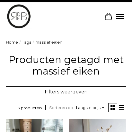
Winkelw
Home
/
Tags
/
massief eiken
Producten getagd met
massief eiken
Filters weergeven
Sorteren op
Laagste prijs
13 producten