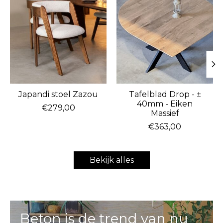
Japandi stoel Zazou
Tafelblad Drop - ±
40mm - Eiken
€279,00
Massief
€363,00
Bekijk alles
Beton is de trend van nu