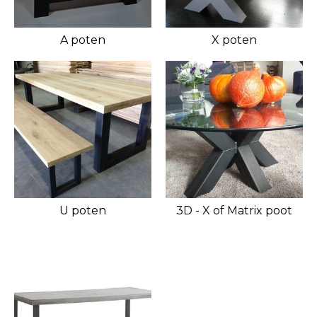
A poten
X poten
U poten
3D - X of Matrix poot