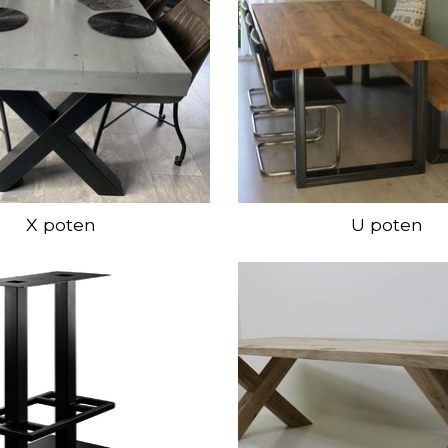
X poten
U poten