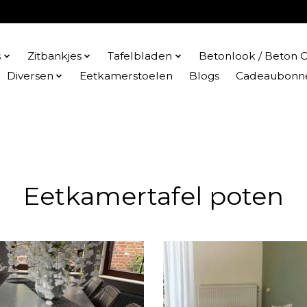
s
Zitbankjes
Tafelbladen
Betonlook / Beton C
Diversen
Eetkamerstoelen
Blogs
Cadeaubonn
Eetkamertafel poten