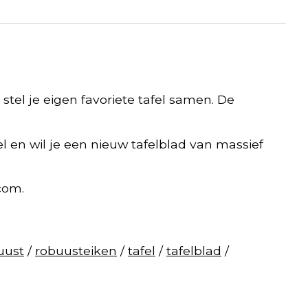
n stel je eigen favoriete tafel samen. De
el en wil je een nieuw tafelblad van massief
com
.
uust
/
robuusteiken
/
tafel
/
tafelblad
/