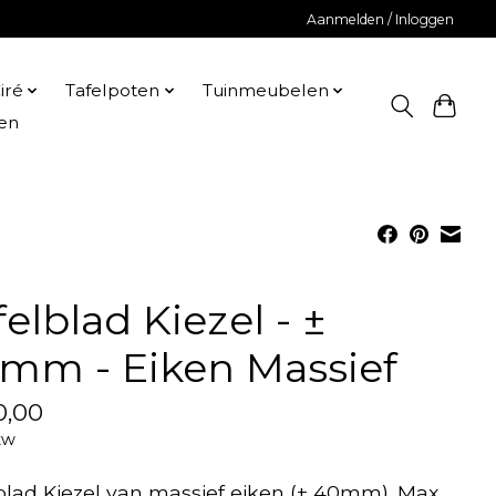
Aanmelden / Inloggen
iré
Tafelpoten
Tuinmeubelen
en
felblad Kiezel - ±
mm - Eiken Massief
0,00
tw
blad Kiezel van massief eiken (± 40mm). Max