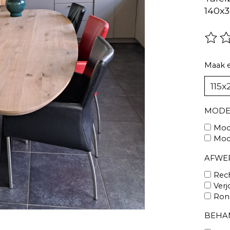
140x3
De be
Maak 
MODE
Mod
Mod
AFWE
Rec
Verj
Rond
BEHA