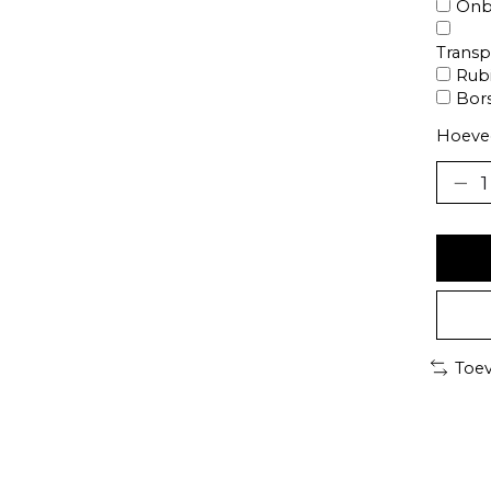
Onb
Transp
Rubi
Bors
Hoevee
Toev