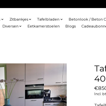
s
Zitbankjes
Tafelbladen
Betonlook / Beton C
Diversen
Eetkamerstoelen
Blogs
Cadeaubonn
Ta
40
€85
Incl. b
Tafel