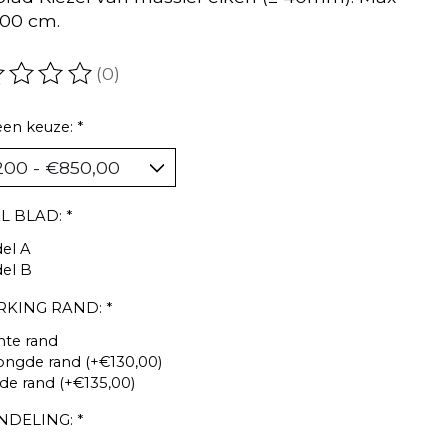
00 cm.
(0)
oordeling van dit product is
0
van de 5
een keuze:
*
L BLAD:
*
el A
el B
RKING RAND:
*
hte rand
ongde rand (+€130,00)
e rand (+€135,00)
NDELING:
*