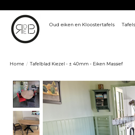
Oud eiken en Kloostertafels
Tafel
Home
/
Tafelblad Kiezel - ± 40mm - Eiken Massief
Product image slideshow Items