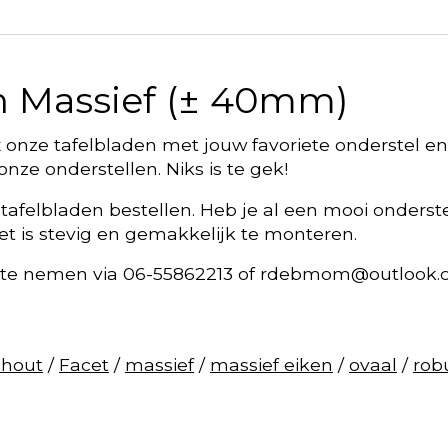
en Massief (± 40mm)
 Mix onze tafelbladen met jouw favoriete onderstel e
nze onderstellen. Niks is te gek!
 tafelbladen bestellen. Heb je al een mooi onderst
t is stevig en gemakkelijk te monteren.
 te nemen via 06-55862213 of
rdebmom@outlook.
nhout
/
Facet
/
massief
/
massief eiken
/
ovaal
/
rob