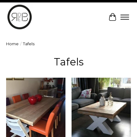
Winkelw
Home
/
Tafels
Tafels