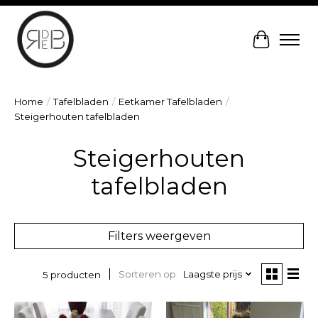
Winkelw
Home
/
Tafelbladen
/
Eetkamer Tafelbladen
/
Steigerhouten tafelbladen
Steigerhouten
tafelbladen
Filters weergeven
Sorteren op
Laagste prijs
5 producten