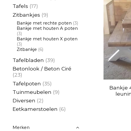
Tafels
(17)
Zitbankjes
(9)
Bankje met rechte poten
(3)
Bankje met houten A poten
(3)
Bankje met houten X poten
(3)
Zitbankje
(6)
Tafelbladen
(39)
Betonlook / Beton Ciré
(23)
Tafelpoten
(35)
Bankje 
Tuinmeubelen
(9)
leuni
Diversen
(2)
Eetkamerstoelen
(6)
Merken