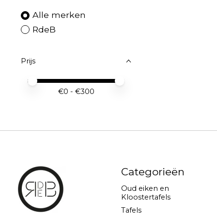
Alle merken
RdeB
Prijs
Minimale prijswaarde
Price maximum value
€
0
- €
300
Categorieën
Oud eiken en
Kloostertafels
Tafels