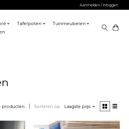
Aanmelden / Inloggen
iré
Tafelpoten
Tuinmeubelen
en
en
3 producten
Sorteren op
Laagste prijs