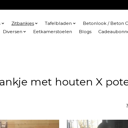
s
Zitbankjes
Tafelbladen
Betonlook / Beton C
Diversen
Eetkamerstoelen
Blogs
Cadeaubonn
ankje met houten X pot