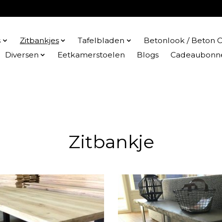
s
Zitbankjes
Tafelbladen
Betonlook / Beton C
Diversen
Eetkamerstoelen
Blogs
Cadeaubonn
Zitbankje