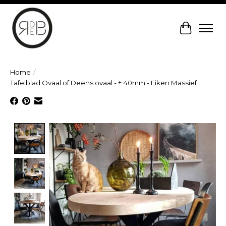
Winkelw
Home
/
Tafelblad Ovaal of Deens ovaal - ± 40mm - Eiken Massief
Product image slideshow Items