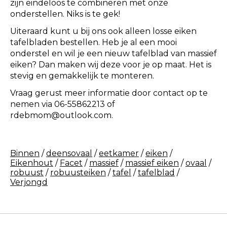
zijn eindeloos te combineren met onze
onderstellen. Niks is te gek!
Uiteraard kunt u bij ons ook alleen losse eiken
tafelbladen bestellen. Heb je al een mooi
onderstel en wil je een nieuw tafelblad van massief
eiken? Dan maken wij deze voor je op maat. Het is
stevig en gemakkelijk te monteren.
Vraag gerust meer informatie door contact op te
nemen via 06-55862213 of
rdebmom@outlook.com
.
Binnen
/
deensovaal
/
eetkamer
/
eiken
/
Eikenhout
/
Facet
/
massief
/
massief eiken
/
ovaal
/
robuust
/
robuusteiken
/
tafel
/
tafelblad
/
Verjongd