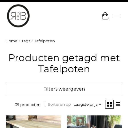
Winkelw
Home
/
Tags
/
Tafelpoten
Producten getagd met
Tafelpoten
Filters weergeven
Sorteren op
Laagste prijs
39 producten