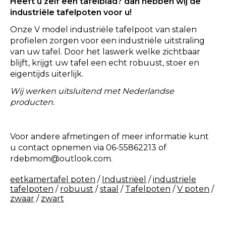
Heeft u zelf een tafelblad? dan hebben wij de
industriële tafelpoten voor u!
Onze V model industriële tafelpoot van stalen
profielen zorgen voor een industriële uitstraling
van uw tafel. Door het laswerk welke zichtbaar
blijft, krijgt uw tafel een echt robuust, stoer en
eigentijds uiterlijk.
Wij werken uitsluitend met Nederlandse
producten.
Voor andere afmetingen of meer informatie kunt
u contact opnemen via 06-55862213 of
rdebmom@outlook.com
.
eetkamertafel poten
/
Industriëel
/
industriele
tafelpoten
/
robuust
/
staal
/
Tafelpoten
/
V poten
/
zwaar
/
zwart