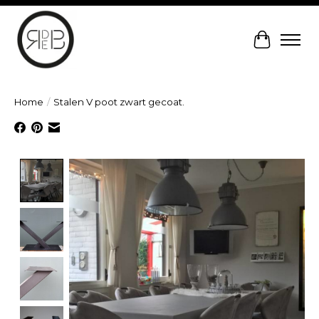
Winkelw
Home
/
Stalen V poot zwart gecoat.
Product image slideshow Items