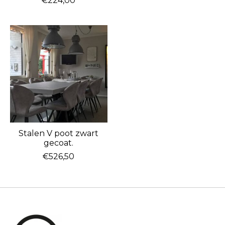
€224,00
Stalen V poot zwart
gecoat.
€526,50