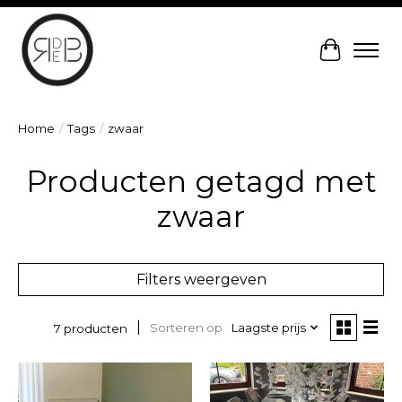
Winkelw
Home
/
Tags
/
zwaar
Producten getagd met
zwaar
Filters weergeven
Sorteren op
Laagste prijs
7 producten