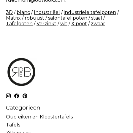
rdebmom@outlook.com
.
3D
/
blanc
/
Industriëel
/
industriele tafelpoten
/
Matrix
/
robuust
/
salontafel poten
/
staal
/
Tafelpoten
/
Verzinkt
/
wit
/
X poot
/
zwaar
Categorieën
Oud eiken en Kloostertafels
Tafels
Zitbankjes