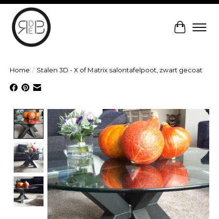
Winkelw
Home
/
Stalen 3D - X of Matrix salontafelpoot, zwart gecoat
Product image slideshow Items