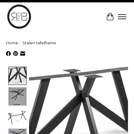
Winkelw
Home
/
Stalen tafelframe
Product image slideshow Items