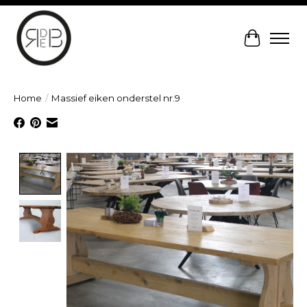
Winkelw
Home
/
Massief eiken onderstel nr.9
Product image slideshow Items