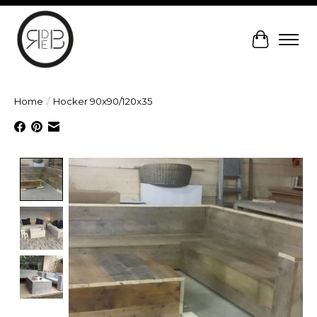
Winkelw
Home
/
Hocker 90x90/120x35
Product image slideshow Items