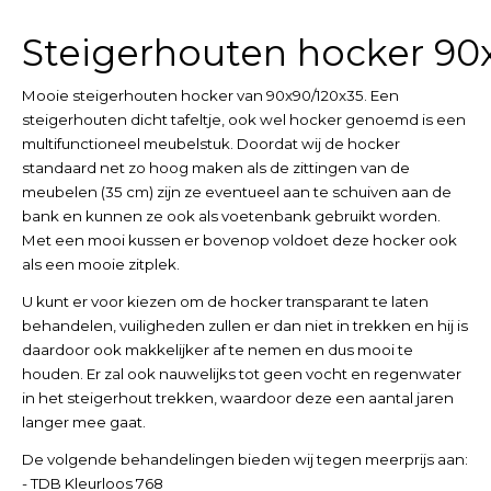
Steigerhouten hocker 90
Mooie steigerhouten hocker van 90x90/120x35. Een
steigerhouten dicht tafeltje, ook wel hocker genoemd is een
multifunctioneel meubelstuk. Doordat wij de hocker
standaard net zo hoog maken als de zittingen van de
meubelen (35 cm) zijn ze eventueel aan te schuiven aan de
bank en kunnen ze ook als voetenbank gebruikt worden.
Met een mooi kussen er bovenop voldoet deze hocker ook
als een mooie zitplek.
U kunt er voor kiezen om de hocker transparant te laten
behandelen, vuiligheden zullen er dan niet in trekken en hij is
daardoor ook makkelijker af te nemen en dus mooi te
houden. Er zal ook nauwelijks tot geen vocht en regenwater
in het steigerhout trekken, waardoor deze een aantal jaren
langer mee gaat.
De volgende behandelingen bieden wij tegen meerprijs aan:
- TDB Kleurloos 768