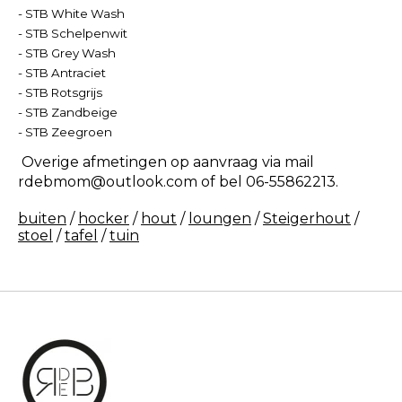
- STB White Wash
- STB Schelpenwit
- STB Grey Wash
- STB Antraciet
- STB Rotsgrijs
- STB Zandbeige
- STB Zeegroen
Overige afmetingen op aanvraag via mail
rdebmom@outlook.com
of bel 06-55862213.
buiten
/
hocker
/
hout
/
loungen
/
Steigerhout
/
stoel
/
tafel
/
tuin