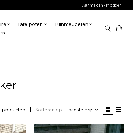
Aanmelden / Inloggen
iré
Tafelpoten
Tuinmeubelen
en
ker
4 producten
Sorteren op
Laagste prijs