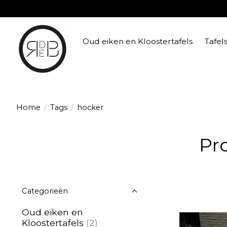
Oud eiken en Kloostertafels
Tafel
Home
/
Tags
/
hocker
Pr
Categorieën
Oud eiken en
Kloostertafels
(2)