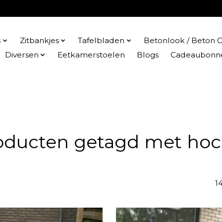
s
Zitbankjes
Tafelbladen
Betonlook / Beton C
Diversen
Eetkamerstoelen
Blogs
Cadeaubonn
oducten getagd met hoc
1