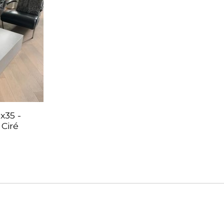
x35 -
 Ciré