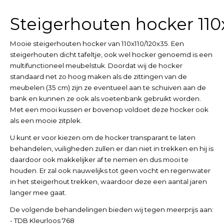
Steigerhouten hocker 110
Mooie steigerhouten hocker van 110x110/120x35. Een
steigerhouten dicht tafeltje, ook wel hocker genoemd is een
multifunctioneel meubelstuk. Doordat wij de hocker
standaard net zo hoog maken als de zittingen van de
meubelen (35 cm) zijn ze eventueel aan te schuiven aan de
bank en kunnen ze ook als voetenbank gebruikt worden.
Met een mooi kussen er bovenop voldoet deze hocker ook
als een mooie zitplek.
U kunt er voor kiezen om de hocker transparant te laten
behandelen, vuiligheden zullen er dan niet in trekken en hij is
daardoor ook makkelijker af te nemen en dus mooi te
houden. Er zal ook nauwelijks tot geen vocht en regenwater
in het steigerhout trekken, waardoor deze een aantal jaren
langer mee gaat.
De volgende behandelingen bieden wij tegen meerprijs aan:
- TDB Kleurloos 768