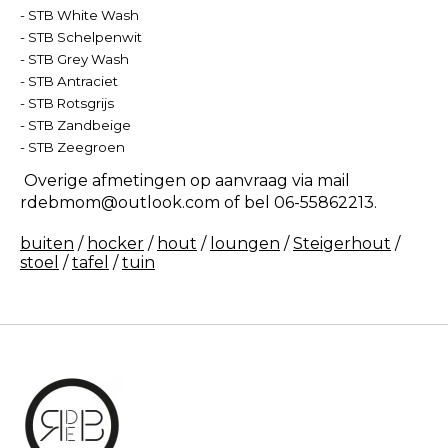
- STB White Wash
- STB Schelpenwit
- STB Grey Wash
- STB Antraciet
- STB Rotsgrijs
- STB Zandbeige
- STB Zeegroen
Overige afmetingen op aanvraag via mail
rdebmom@outlook.com
of bel 06-55862213.
buiten
/
hocker
/
hout
/
loungen
/
Steigerhout
/
stoel
/
tafel
/
tuin