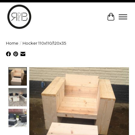
Winkelw
Home
/
Hocker 110x110/120x35
Product image slideshow Items