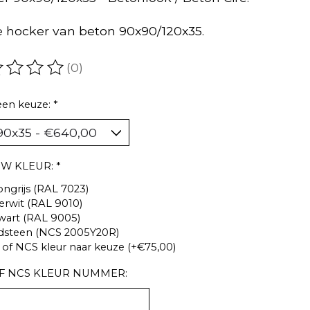
 hocker van beton 90x90/120x35.
(0)
oordeling van dit product is
0
van de 5
een keuze:
*
UW KLEUR:
*
ngrijs (RAL 7023)
erwit (RAL 9010)
wart (RAL 9005)
dsteen (NCS 2005Y20R)
of NCS kleur naar keuze (+€75,00)
F NCS KLEUR NUMMER: