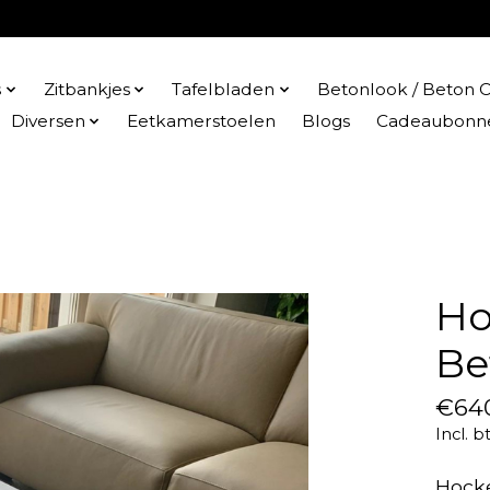
s
Zitbankjes
Tafelbladen
Betonlook / Beton C
Diversen
Eetkamerstoelen
Blogs
Cadeaubonn
Ho
Be
€64
Incl. b
Hocke