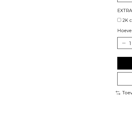
EXTRA
2K c
Hoevee
Toev