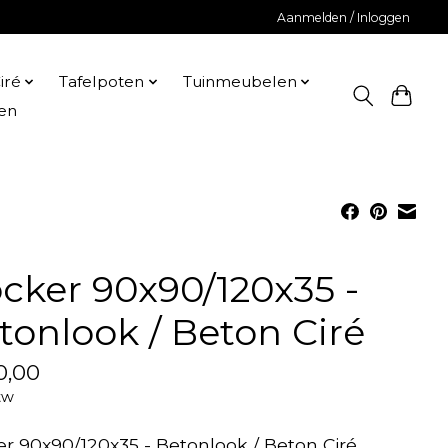
Aanmelden / Inloggen
iré
Tafelpoten
Tuinmeubelen
en
cker 90x90/120x35 -
tonlook / Beton Ciré
0,00
tw
r 90x90/120x35 - Betonlook / Beton Ciré.