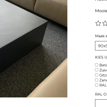
Mooie
De be
Maak 
KIES 
Beto
Zuiv
Gitz
Zan
RAL 
RAL O