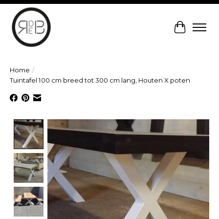
Winkelw
Home
/
Tuintafel 100 cm breed tot 300 cm lang, Houten X poten
Product image slideshow Items