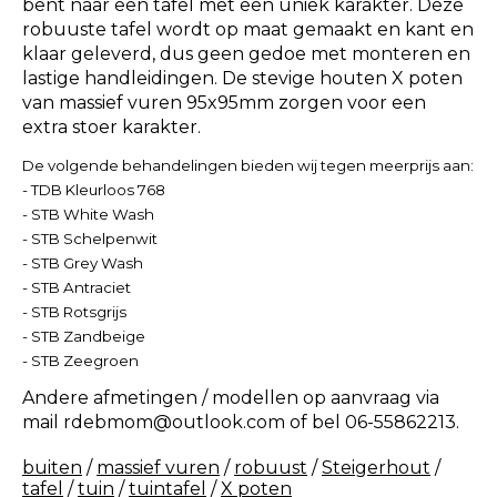
bent naar een tafel met een uniek karakter. Deze
robuuste tafel wordt op maat gemaakt en kant en
klaar geleverd, dus geen gedoe met monteren en
lastige handleidingen. De stevige houten X poten
van massief vuren 95x95mm zorgen voor een
extra stoer karakter.
De volgende behandelingen bieden wij tegen meerprijs aan:
- TDB Kleurloos 768
- STB White Wash
- STB Schelpenwit
- STB Grey Wash
- STB Antraciet
- STB Rotsgrijs
- STB Zandbeige
- STB Zeegroen
Andere afmetingen / modellen op aanvraag via
mail
rdebmom@outlook.com
of bel 06-55862213.
buiten
/
massief vuren
/
robuust
/
Steigerhout
/
tafel
/
tuin
/
tuintafel
/
X poten