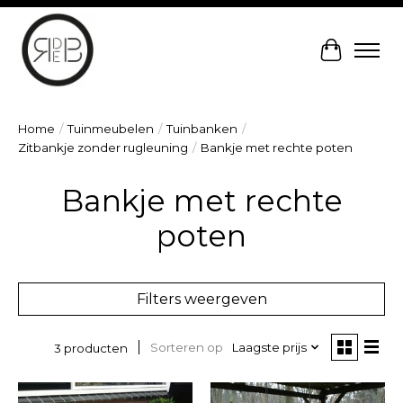
Winkelw
Home
/
Tuinmeubelen
/
Tuinbanken
/
Zitbankje zonder rugleuning
/
Bankje met rechte poten
Bankje met rechte
poten
Filters weergeven
Sorteren op
Laagste prijs
3 producten