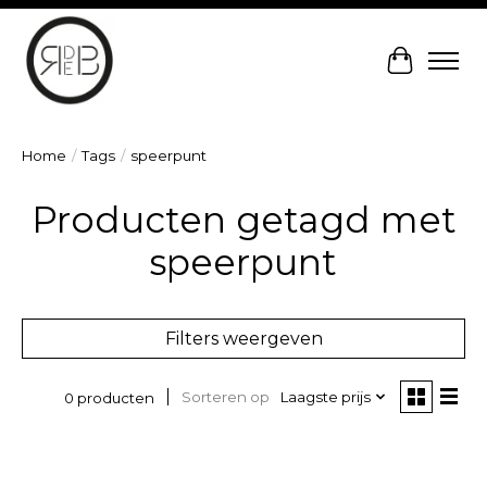
Winkelw
Home
/
Tags
/
speerpunt
Producten getagd met
speerpunt
Filters weergeven
Sorteren op
Laagste prijs
0 producten