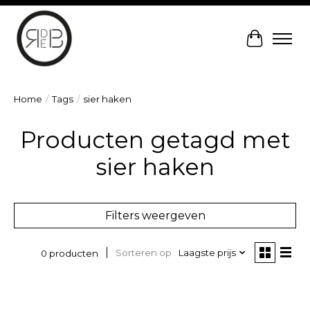
Winkelw
Home
/
Tags
/
sier haken
Producten getagd met
sier haken
Filters weergeven
Sorteren op
Laagste prijs
0 producten