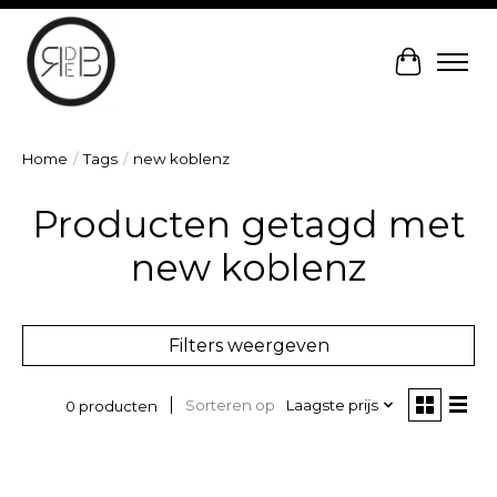
Winkelw
Home
/
Tags
/
new koblenz
Producten getagd met
new koblenz
Filters weergeven
Sorteren op
Laagste prijs
0 producten