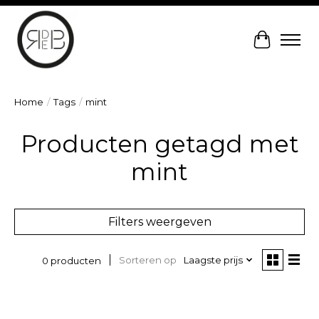
Winkelw
Home
/
Tags
/
mint
Producten getagd met
mint
Filters weergeven
Sorteren op
Laagste prijs
0 producten