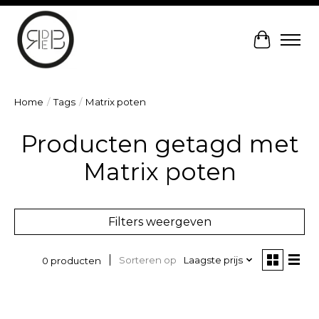
Winkelw
Home
/
Tags
/
Matrix poten
Producten getagd met
Matrix poten
Filters weergeven
Sorteren op
Laagste prijs
0 producten