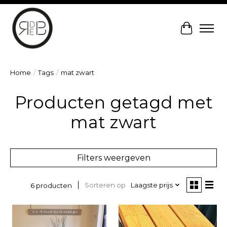
Winkelw
Home
/
Tags
/
mat zwart
Producten getagd met
mat zwart
Filters weergeven
Sorteren op
Laagste prijs
6 producten