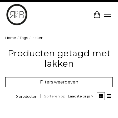
Winkelw
Home
/
Tags
/
lakken
Producten getagd met
lakken
Filters weergeven
Sorteren op
Laagste prijs
0 producten