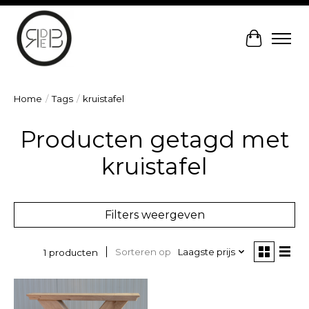
Winkelw
Home
/
Tags
/
kruistafel
Producten getagd met
kruistafel
Filters weergeven
Sorteren op
Laagste prijs
1 producten