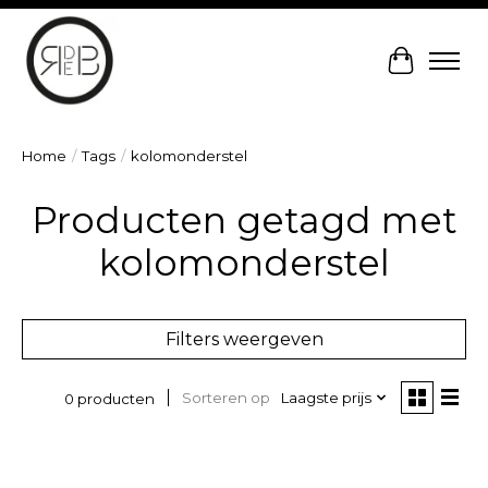
Winkelw
Home
/
Tags
/
kolomonderstel
Producten getagd met
kolomonderstel
Filters weergeven
Sorteren op
Laagste prijs
0 producten