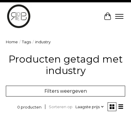
Winkelw
Home
/
Tags
/
industry
Producten getagd met
industry
Filters weergeven
Sorteren op
Laagste prijs
0 producten