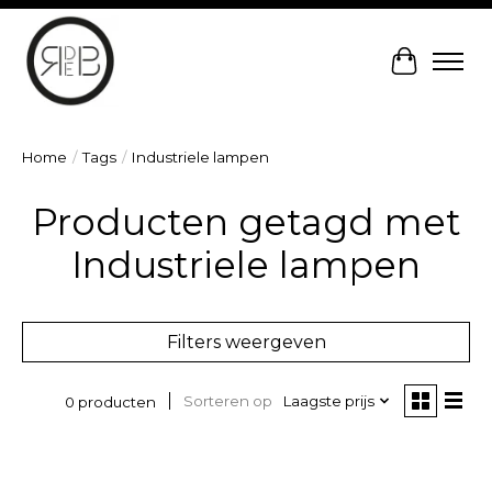
Winkelw
Home
/
Tags
/
Industriele lampen
Producten getagd met
Industriele lampen
Filters weergeven
Sorteren op
Laagste prijs
0 producten