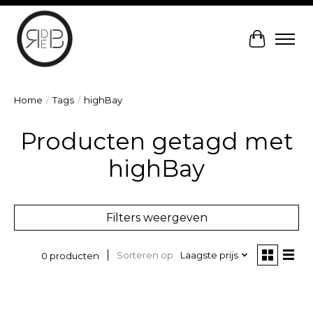
Winkelw
Home
/
Tags
/
highBay
Producten getagd met
highBay
Filters weergeven
Sorteren op
Laagste prijs
0 producten