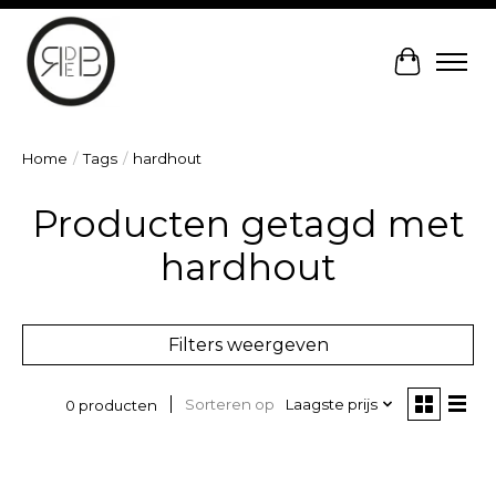
Winkelw
Home
/
Tags
/
hardhout
Producten getagd met
hardhout
Filters weergeven
Sorteren op
Laagste prijs
0 producten