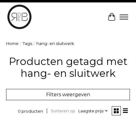
Winkelw
Home
/
Tags
/
hang- en sluitwerk
Producten getagd met
hang- en sluitwerk
Filters weergeven
Sorteren op
Laagste prijs
0 producten