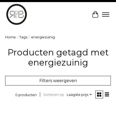
Winkelw
Home
/
Tags
/
energiezuinig
Producten getagd met
energiezuinig
Filters weergeven
Sorteren op
Laagste prijs
0 producten