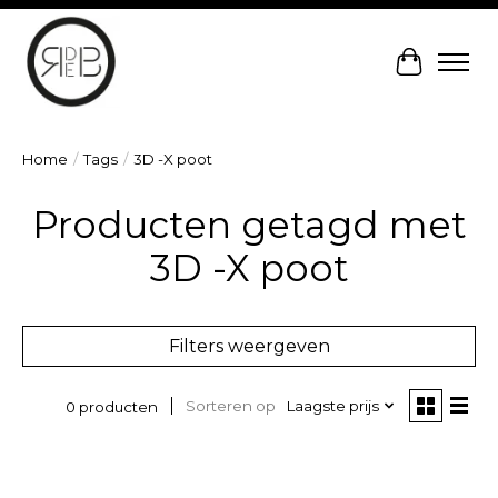
Winkelw
Home
/
Tags
/
3D -X poot
Producten getagd met
3D -X poot
Filters weergeven
Sorteren op
Laagste prijs
0 producten