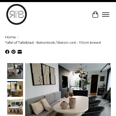
Winkelw
Home
/
Tafel of Tafelblad - Betonlook / Beton-ciré - 110cm breed
Product image slideshow Items