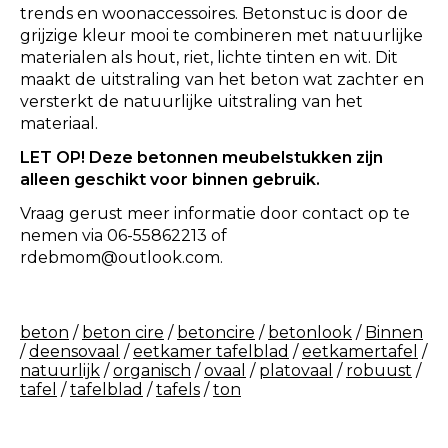
trends en woonaccessoires. Betonstuc is door de
grijzige kleur mooi te combineren met natuurlijke
materialen als hout, riet, lichte tinten en wit. Dit
maakt de uitstraling van het beton wat zachter en
versterkt de natuurlijke uitstraling van het
materiaal.
LET OP! Deze betonnen meubelstukken zijn
alleen geschikt voor binnen gebruik.
Vraag gerust meer informatie door contact op te
nemen via 06-55862213 of
rdebmom@outlook.com
.
beton
/
beton cire
/
betoncire
/
betonlook
/
Binnen
/
deensovaal
/
eetkamer tafelblad
/
eetkamertafel
/
natuurlijk
/
organisch
/
ovaal
/
platovaal
/
robuust
/
tafel
/
tafelblad
/
tafels
/
ton