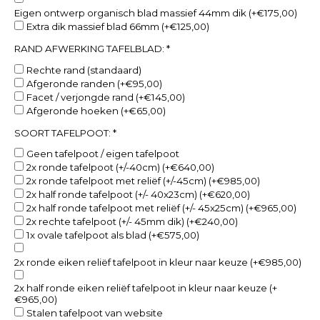
Eigen ontwerp organisch blad massief 44mm dik (+€175,00)
Extra dik massief blad 66mm (+€125,00)
RAND AFWERKING TAFELBLAD:
*
Rechte rand (standaard)
Afgeronde randen (+€95,00)
Facet / verjongde rand (+€145,00)
Afgeronde hoeken (+€65,00)
SOORT TAFELPOOT:
*
Geen tafelpoot / eigen tafelpoot
2x ronde tafelpoot (+/-40cm) (+€640,00)
2x ronde tafelpoot met reliëf (+/-45cm) (+€985,00)
2x half ronde tafelpoot (+/- 40x23cm) (+€620,00)
2x half ronde tafelpoot met reliëf (+/- 45x25cm) (+€965,00)
2x rechte tafelpoot (+/- 45mm dik) (+€240,00)
1x ovale tafelpoot als blad (+€575,00)
2x ronde eiken reliëf tafelpoot in kleur naar keuze (+€985,00)
2x half ronde eiken reliëf tafelpoot in kleur naar keuze (+
€965,00)
Stalen tafelpoot van website