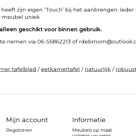
ft zijn eigen ‘Touch’ bij het aanbrengen. Ieder he
w meubel uniek.
lleen geschikt voor binnen gebruik.
 te nemen via 06-55862213 of
rdebmom@outlook.
mer tafelblad
/
eetkamertafel
/
natuurlijk
/
robuus
Mijn account
Informatie
Registreren
Meubels op maat
volgens uw wens