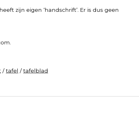
eft zijn eigen ‘handschrift’. Er is dus geen
com
.
t
/
tafel
/
tafelblad