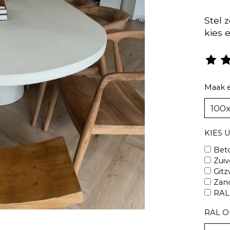
Stel 
kies 
De be
Maak 
KIES 
Beto
Zuiv
Gitz
Zan
RAL 
RAL O