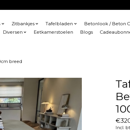
s
Zitbankjes
Tafelbladen
Betonlook / Beton C
Diversen
Eetkamerstoelen
Blogs
Cadeaubonn
100cm breed
Ta
Be
10
€320
Incl. b