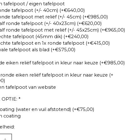
 tafelpoot / eigen tafelpoot
onde tafelpoot (+/- 40cm) (+€640,00)
onde tafelpoot met reliëf (+/- 45cm) (+€985,00)
alf ronde tafelpoot (+/- 40x23cm) (+€620,00)
alf ronde tafelpoot met reliëf (+/- 45x25cm) (+€965,00)
echte tafelpoot (45mm dik) (+€240,00)
echte tafelpoot en 1x ronde tafelpoot (+€415,00)
vale tafelpoot als blad (+€575,00)
de eiken reliëf tafelpoot in kleur naar keuze (+€985,00)
 ronde eiken reliëf tafelpoot in kleur naar keuze (+
0)
en tafelpoot van website
 OPTIE:
*
oating (water en vuil afstotend) (+€75,00)
n coating
lheid: