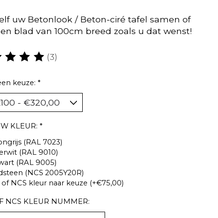
zelf uw Betonlook / Beton-ciré tafel samen of
een blad van 100cm breed zoals u dat wenst!
(3)
oordeling van dit product is
5
van de 5
een keuze:
*
UW KLEUR:
*
ngrijs (RAL 7023)
erwit (RAL 9010)
wart (RAL 9005)
dsteen (NCS 2005Y20R)
of NCS kleur naar keuze (+€75,00)
F NCS KLEUR NUMMER: