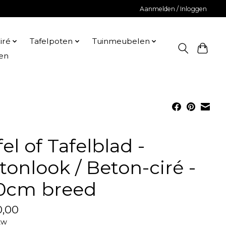
Aanmelden / Inloggen
iré
Tafelpoten
Tuinmeubelen
en
fel of Tafelblad -
tonlook / Beton-ciré -
0cm breed
,00
tw