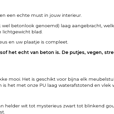
en een echte must in jouw interieur.
k wel betonlook genoemd) laag aangebracht, wel
 lichtgewicht blad.
eus en uw plaatje is compleet.
lsof het echt van beton is. De putjes, vegen, st
ikke mooi. Het is geschikt voor bijna elk meubelst
n is het met onze PU laag waterafstotend en vlek 
Van helder wit tot mysterieus zwart tot blinkend go
st.