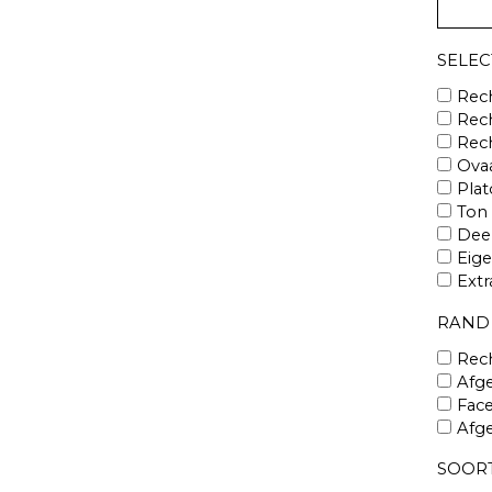
SELEC
Rech
Rec
Rech
Ovaa
Plat
Ton
Deen
Eige
Extr
RAND
Rech
Afg
Face
Afg
SOORT