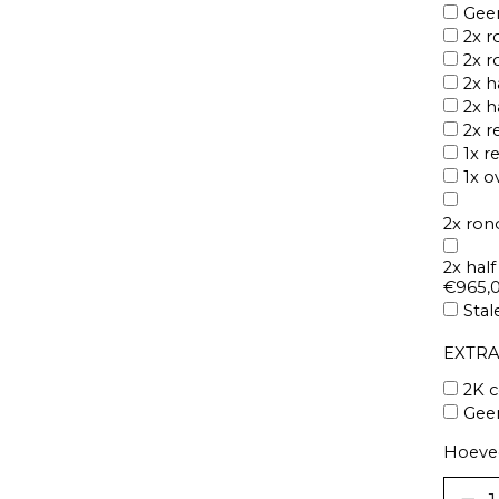
Geen
2x r
2x r
2x h
2x h
2x r
1x r
1x o
2x ron
2x half
€965,0
Stal
EXTRA
2K c
Gee
Hoevee