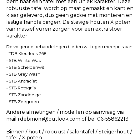
bent naar een tafel met een uniek karakter. Deze
robuuste tafel wordt op maat gemaakt en kant en
klaar geleverd, dus geen gedoe met monteren en
lastige handleidingen. De stevige houten X poten
van massief vuren zorgen voor een extra stoer
karakter.
De volgende behandelingen bieden wij tegen meerprijs aan:
- TDB Kleurloos 768
- STB White Wash
- STB Schelpenwit
- STB Grey Wash
- STB Antraciet
- STB Rotsgrijs
- STB Zandbeige
- STB Zeegroen
Andere afmetingen / modellen op aanvraag via
mail
rdebmom@outlook.com
of bel 06-55862213.
Binnen
/
hout
/
robuust
/
salontafel
/
Steigerhout
/
tafel
/
X poten