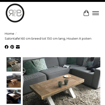
Winkelw
Home
/
Salontafel 60 cm breed tot 150 cm lang, Houten X poten
Product image slideshow Items