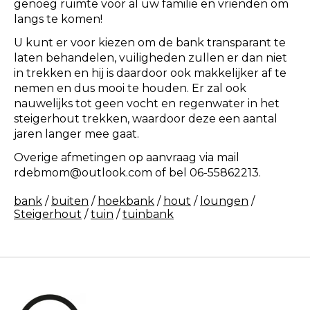
genoeg ruimte voor al uw familie en vrienden om
langs te komen!
U kunt er voor kiezen om de bank transparant te
laten behandelen, vuiligheden zullen er dan niet
in trekken en hij is daardoor ook makkelijker af te
nemen en dus mooi te houden. Er zal ook
nauwelijks tot geen vocht en regenwater in het
steigerhout trekken, waardoor deze een aantal
jaren langer mee gaat.
Overige afmetingen op aanvraag via mail
rdebmom@outlook.com
of bel 06-55862213.
bank
/
buiten
/
hoekbank
/
hout
/
loungen
/
Steigerhout
/
tuin
/
tuinbank