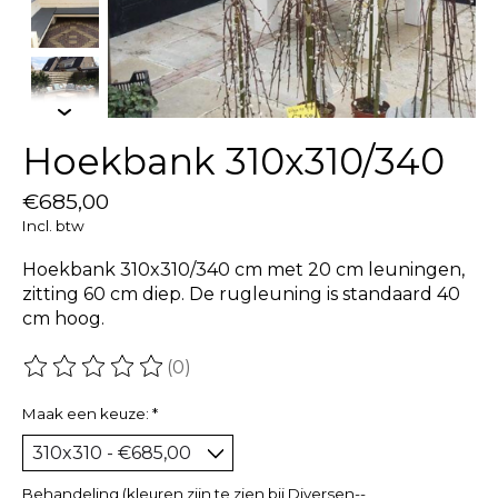
Hoekbank 310x310/340
€685,00
Incl. btw
Hoekbank 310x310/340 cm met 20 cm leuningen,
zitting 60 cm diep. De rugleuning is standaard 40
cm hoog.
(0)
De beoordeling van dit product is
0
van de 5
Maak een keuze:
*
Behandeling (kleuren zijn te zien bij Diversen--