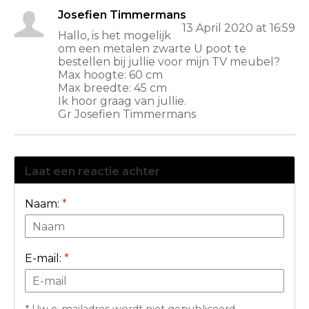
Josefien Timmermans
13 April 2020 at 16:59
Hallo, is het mogelijk
om een metalen zwarte U poot te
bestellen bij jullie voor mijn TV meubel?
Max hoogte: 60 cm
Max breedte: 45 cm
Ik hoor graag van jullie.
Gr Josefien Timmermans
Laat een reactie achter
Naam:
*
E-mail:
*