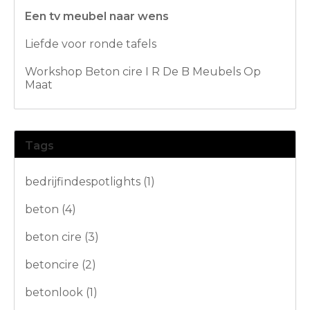
Een tv meubel naar wens
Liefde voor ronde tafels
Workshop Beton cire I R De B Meubels Op
Maat
Tags
bedrijfindespotlights
(1)
beton
(4)
beton cire
(3)
betoncire
(2)
betonlook
(1)