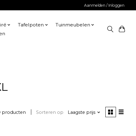
Aanmelden / Inloggen
iré
Tafelpoten
Tuinmeubelen
en
XL
0 producten
Sorteren op
Laagste prijs