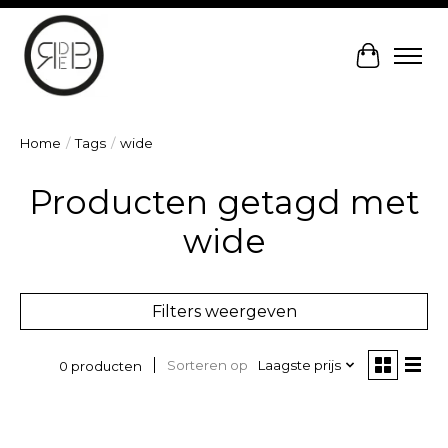
Winkelw
Home
/
Tags
/
wide
Producten getagd met
wide
Filters weergeven
Sorteren op
Laagste prijs
0 producten