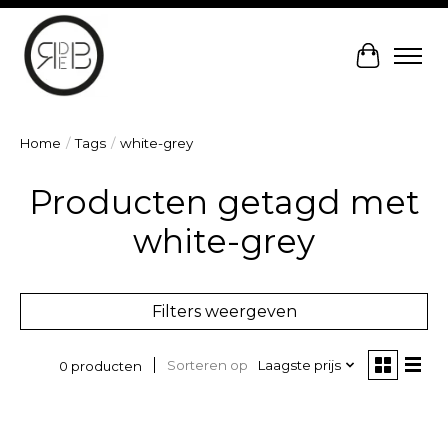
Winkelw
Home
/
Tags
/
white-grey
Producten getagd met
white-grey
Filters weergeven
Sorteren op
Laagste prijs
0 producten