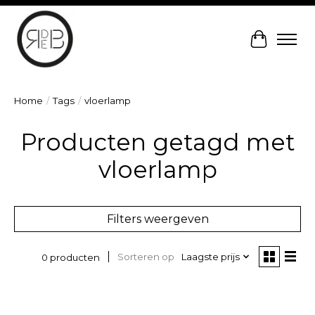
Winkelw
Home
/
Tags
/
vloerlamp
Producten getagd met
vloerlamp
Filters weergeven
Sorteren op
Laagste prijs
0 producten