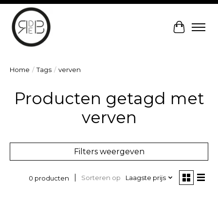
Winkelw
Home
/
Tags
/
verven
Producten getagd met
verven
Filters weergeven
Sorteren op
Laagste prijs
0 producten