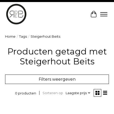
Winkelw
Home
/
Tags
/
Steigerhout Beits
Producten getagd met
Steigerhout Beits
Filters weergeven
Sorteren op
Laagste prijs
0 producten