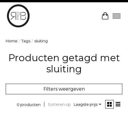
Winkelw
Home
/
Tags
/
sluiting
Producten getagd met
sluiting
Filters weergeven
Sorteren op
Laagste prijs
0 producten